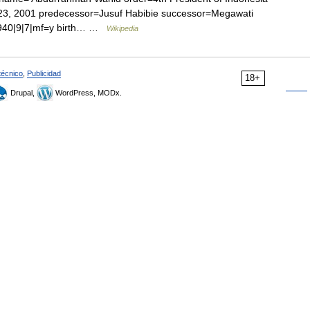
 23, 2001 predecessor=Jusuf Habibie successor=Megawati
|1940|9|7|mf=y birth… …
Wikipedia
técnico
,
Publicidad
18+
Drupal,
WordPress, MODx.