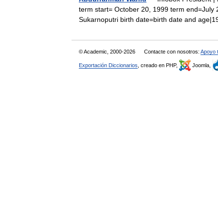
term start= October 20, 1999 term end=July
Sukarnoputri birth date=birth date and age
© Academic, 2000-2026
Contacte con nosotros:
Apoyo 
Exportación Diccionarios
, creado en PHP,
Joomla,