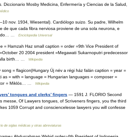
 Diccionario Mosby Medicina, Enfermería y Ciencias de la Salud,
médico
–10 nov. 1934, Wiesental). Cardiólogo suizo. Su padre, Wilhelm
se de que cada fibra nerviosa proviene de una sola neurona, e
pleado… …
Enciclopedia Universal
e = Hamzah Haz small caption = order =9th Vice President of
d =October 20 2004 president =Megawati Sukarnoputri predecessor
Kalla birth… …
Wikipedia
song = flagicon|Hungary Új név a régi ház falán caption = year =
ti as = with = language = Hungarian languages = composer =
ductor = Miklós… …
Wikipedia
yers’ tongues and clerks’ fingers
— 1591 J. FLORIO Second
is messe, Of Lawyers tongues, of Scriveners fingers, you the third
es 1059 Corrupt and consciencelesse lawyers you will confesse
rio de siglas médicas y otras abreviaturas
 name= Abdurrahman Wahid order=4th President of Indonesia