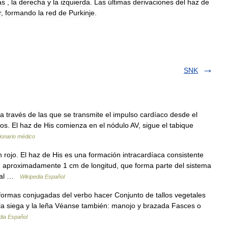
as
,
la
derecha
y
la
izquierda
.
Las
últimas
derivaciones
del
haz
de
r
,
formando
la
red
de
Purkinje
.
SNK
 través de las que se transmite el impulso cardíaco desde el
ulos. El haz de His comienza en el nódulo AV, sigue el tabique
ionario médico
rojo. El haz de His es una formación intracardíaca consistente
e aproximadamente 1 cm de longitud, que forma parte del sistema
cual …
Wikipedia Español
formas conjugadas del verbo hacer Conjunto de tallos vegetales
 la siega y la leña Véanse también: manojo y brazada Fasces o
dia Español