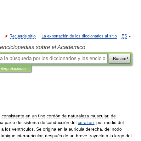
Recuerde sitio
La exportación de los diccionarios al sitio
ES
s enciclopedias sobre el Académico
¡Buscar!
interpretaciones
a
consistente
en
un
fino
cordón
de
naturaleza
muscular
,
de
ma
parte
del
sistema
de
conducción
del
corazón
,
por
medio
del
a
los
ventrículos
.
Se
origina
en
la
auricula
derecha
,
del
nodo
tabique
interauricular
,
después
de
un
breve
trayecto
a
lo
largo
del