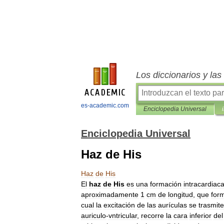
Los diccionarios y la
es-academic.com
Enciclopedia Universal
Enciclopedia Universal
Haz de His
Haz
de
His
El
haz
de
His
es
una
formación
intracardiac
aproximadamente
1
cm
de
longitud
,
que
for
cual
la
excitación
de
las
aurículas
se
trasmite
auriculo
-
vntricular
,
recorre
la
cara
inferior
del