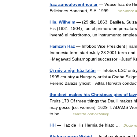
haz auriculoventricular
— Véase haz de His.
Ediciones Hancourt, S.A. 1999 …
Diccionario 
His, Wilhelm
— (29 dic. 1863, Basilea, Suiza
His (1831–1904), fue el primero en percatar
inventó el micrótomo, un instrumento em
Hamzah Haz
— Infobox Vice President | nam
Indonesia term start =July 23 2001 term en
=Megawati Sukarnoputri successor =Jusuf 
Új név a régi ház falán
— Infobox ESC entry 
1995 country = Hungary artist = Csaba Szige
Ferenc Balázs lyricist = Attila Horváth con
the devil makes his Christmas pies of law
Fruits 179 Of three things the Deuill makes h
may gesse [i.e. women]. 1629 T. ADAMS Work
to be… …
Proverbs new dictionary
HH
— Haz de His Hernia de hiato …
Dicciona
Abdurrahman Wahid
— Infobox President |