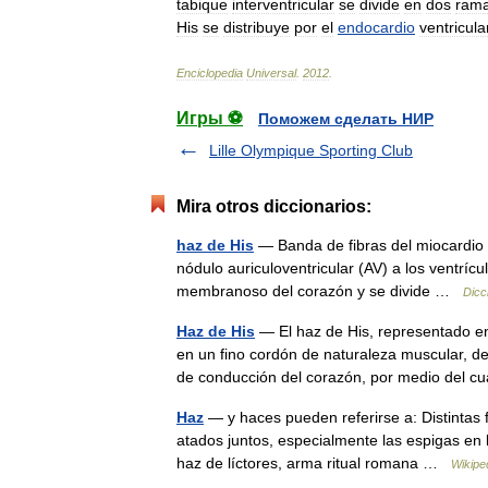
tabique
interventricular
se
divide
en
dos
ram
His
se
distribuye
por
el
endocardio
ventricula
Enciclopedia
Universal
.
2012
.
Игры ⚽
Поможем сделать НИР
Lille Olympique Sporting Club
Mira otros diccionarios:
haz de His
— Banda de fibras del miocardio a
nódulo auriculoventricular (AV) a los ventríc
membranoso del corazón y se divide …
Dicc
Haz de His
— El haz de His, representado en 
en un fino cordón de naturaleza muscular, d
de conducción del corazón, por medio del 
Haz
— y haces pueden referirse a: Distintas 
atados juntos, especialmente las espigas en
haz de líctores, arma ritual romana …
Wikipe